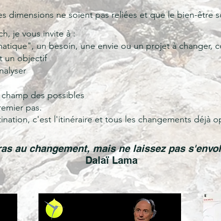
 ses dimensions ne soient pas reliées et que le bien-être
, je vous invite à :
matique", un besoin, une envie ou un projet à changer, c
t un objectif
nalyser
e champ des possibles
premier pas.
nation, c'est l'itinéraire et tous les changements déjà 
as au changement, mais ne laissez pas s'envol
Dalaï Lama