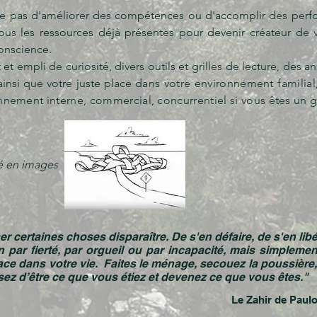
se pas d'améliorer des compétences ou d'accomplir des perf
vous les ressources déjà présentes pour devenir créateur de v
onscience.
t empli de curiosité, divers outils et grilles de lecture, des a
ainsi que
votre juste place
dans votre environnement familial,
ronnement interne, commercial, concurrentiel si vous êtes un 
é en images
er certaines choses disparaître. De s'en défaire, de s'en libére
 par fierté, par orgueil ou par incapacité, mais simpleme
ace dans votre vie. Faites le ménage, secouez la poussière
ez d’être ce que vous étiez et devenez ce que vous êtes.
"
Le Zahir de Paul