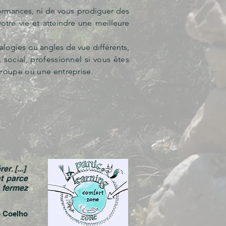
ormances, ni de vous prodiguer des
otre vie et atteindre une meilleure
nalogies ou angles de vue différents,
 social, professionnel si vous êtes
groupe ou une entreprise.
r. [...]
nt parce
, fermez
o Coelho