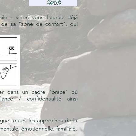
cile - sinon vous l'auriez déjà
r de sa "zone de confort", qui
er dans un cadre "brace" où
iance / confidentialité ainsi
igne toutes les approches de la
mentale, émotionnelle, familiale,