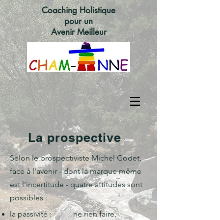
Coaching Holistique
pour un
Avenir Meilleur
La prospective
Selon le prospectiviste Michel Godet,
face à l'avenir - dont la marque même
est l'incertitude - quatre attitudes sont
possibles :
la passivité :
ne rien faire,