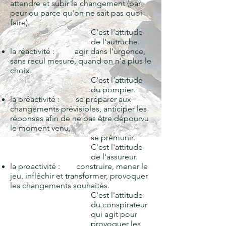
attendre et subir le changement (par
peur ou parce qu'on ne sait pas quoi
faire).
C'est l'attitude
de l'autruche.
la réactivité :
agir dans l'urgence,
sans recul mesuré, quand on n'a plus le
choix.
C'est l'attitude
du pompier.
la préactivité : se préparer aux
changements prévisibles, anticiper les
réponses afin de ne pas être dépourvu
le moment venu,
se prémunir.
C'est l'attitude
de l'assureur.
la proactivité : construire, mener le
jeu, infléchir et transformer, provoquer
les changements souhaités.
C'est l'attitude
du conspirateur
qui agit pour
provoquer les